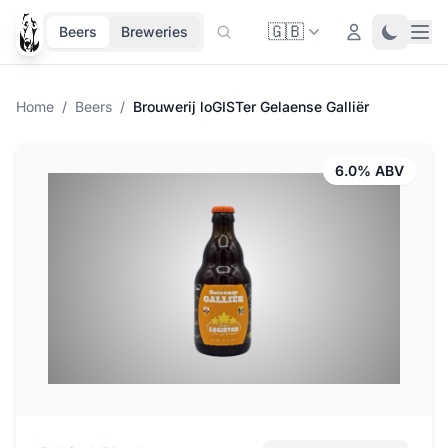
🇬🇧
Ope
Login
Toggle 
Beers
Breweries
Home
/
Beers
/
Brouwerij loGISTer Gelaense Galliër
6.0% ABV