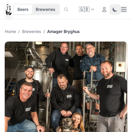
🇬🇧
Ope
Login
Toggle 
Beers
Breweries
Home
/
Breweries
/
Amager Bryghus