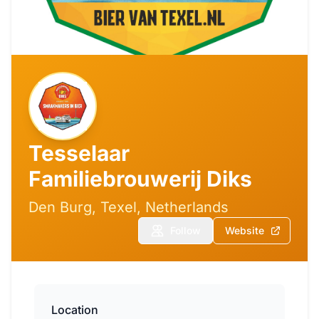
Tesselaar
Familiebrouwerij Diks
Den Burg, Texel, Netherlands
Follow
Website
Location