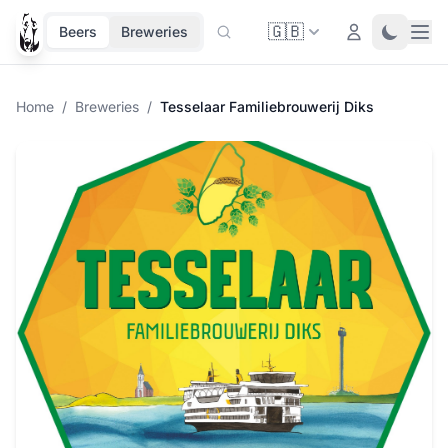
🇬🇧
Ope
Login
Toggle 
Beers
Breweries
Home
/
Breweries
/
Tesselaar Familiebrouwerij Diks