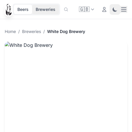
🇬🇧
Ope
Login
Toggle 
Beers
Breweries
Home
/
Breweries
/
White Dog Brewery