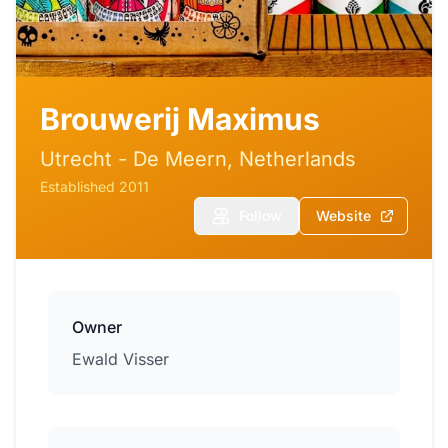
Brouwerij Maximus
Utrecht - De Meern, Netherlands
Established 2011
Follow
Website
Owner
Ewald Visser