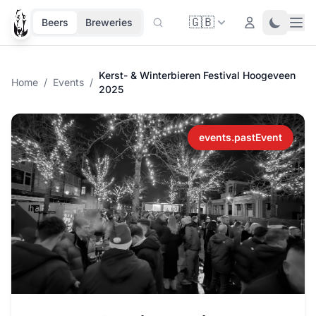
🇬🇧
Ope
Login
Toggle 
Beers
Breweries
Kerst- & Winterbieren Festival Hoogeveen
Home
/
Events
/
2025
events.pastEvent