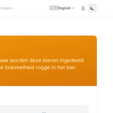
🇬🇧
Login
Toggle them
English
. Vaak worden deze bieren ingedeeld
de hoeveelheid rogge in het bier