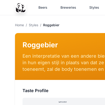
Beers
Breweries
Styles
Home
/
Styles
/
Roggebier
Roggebier
Een interpretatie van een andere bie
in hun eigen stijl in plaats van dat
toeneemt, zal de body toenemen en
Taste Profile
Bitter