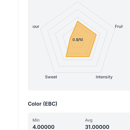
Sour
Fruity
0.5/10
0.5/10
0.5/10
0.5/10
0.2/10
Sweet
Intensity
Color (EBC)
Min
Avg
4.00000
31.00000