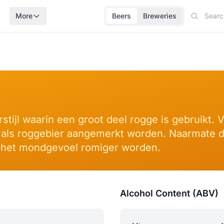
More
Beers
Breweries
rstijl waarin een groot deel rogge is gebruikt
 ze als roggebier aangemerkt worden. Naarmate 
 het mondgevoel romiger worden.
Alcohol Content (ABV)