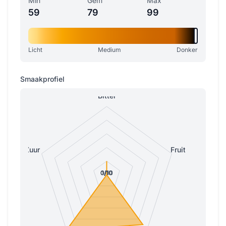
Min
Gem
Max
59
79
99
Licht
Medium
Donker
Smaakprofiel
Bitter
Zuur
Fruitig
0/10
0/10
0/10
1/10
1/10