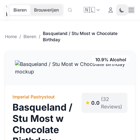
🇳🇱
Ope
Login
Toggle 
Bieren
Brouwerijen
Basqueland / Stu Most w Chocolate
Home
/
Bieren
/
Birthday
10.9% Alcohol
Imperial Pastrystout
(32
0.0
Basqueland /
Reviews)
Stu Most w
Chocolate