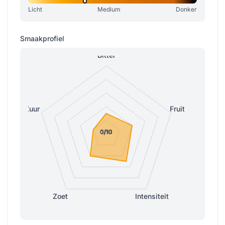
Licht
Medium
Donker
Smaakprofiel
Bitter
Zuur
Fruitig
0/10
0/10
0/10
0/10
1/10
Zoet
Intensiteit