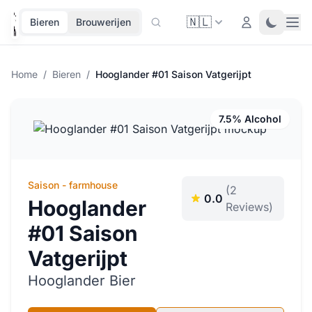
🇳🇱
Ope
Login
Toggle 
Bieren
Brouwerijen
Home
/
Bieren
/
Hooglander #01 Saison Vatgerijpt
7.5% Alcohol
Saison - farmhouse
(2
0.0
Hooglander
Reviews)
#01 Saison
Vatgerijpt
Hooglander Bier