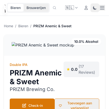
🇳🇱
Ope
Login
Toggle 
Bieren
Brouwerijen
Home
/
Bieren
/
PRIZM Anemic & Sweet
10.0% Alcohol
Double IPA
(17
0.0
PRIZM Anemic
Reviews)
& Sweet
PRIZM Brewing Co.
Toevoegen aan
Check-in
verlanglijst