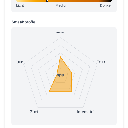
Licht
Medium
Donker
Smaakprofiel
Bitter
Zuur
Fruitig
0/10
0/10
1/10
1/10
1/10
Zoet
Intensiteit