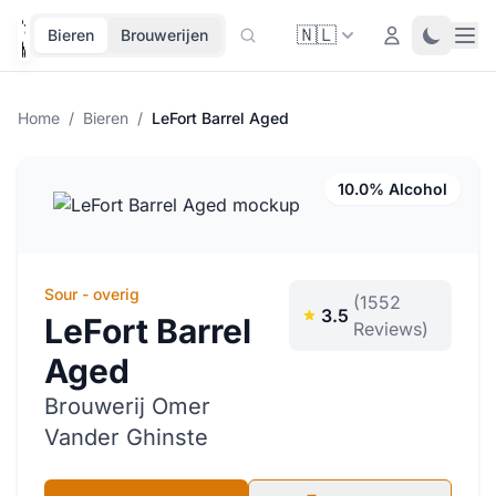
🇳🇱
Ope
Login
Toggle 
Bieren
Brouwerijen
Home
/
Bieren
/
LeFort Barrel Aged
10.0% Alcohol
Sour - overig
(1552
3.5
LeFort Barrel
Reviews)
Aged
Brouwerij Omer
Vander Ghinste