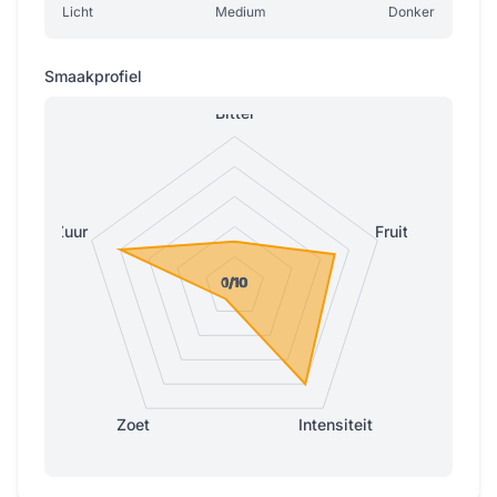
Licht
Medium
Donker
Smaakprofiel
Bitter
Zuur
Fruitig
0/10
0/10
1/10
1/10
1/10
Zoet
Intensiteit