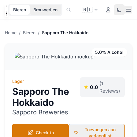
🇳🇱
Ope
Login
Toggle 
Bieren
Brouwerijen
Home
/
Bieren
/
Sapporo The Hokkaido
5.0% Alcohol
Lager
(1
0.0
Sapporo The
Reviews)
Hokkaido
Sapporo Breweries
Toevoegen aan
Check-in
verlanglijst