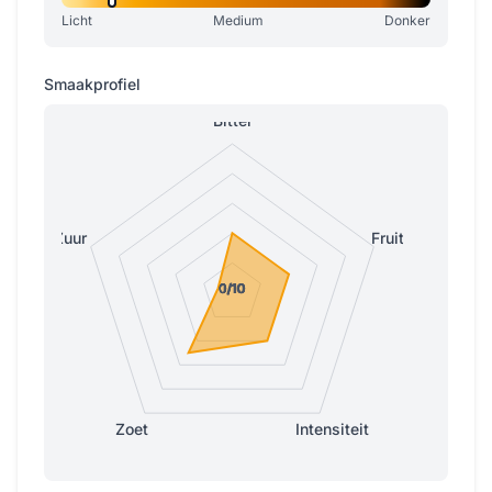
Licht
Medium
Donker
Smaakprofiel
Bitter
Zuur
Fruitig
0/10
0/10
0/10
0/10
1/10
Zoet
Intensiteit