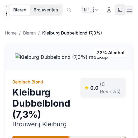
🇳🇱
Ope
Login
Toggle 
Bieren
Brouwerijen
Home
/
Bieren
/
Kleiburg Dubbelblond (7,3%)
7.3% Alcohol
Belgisch Blond
(0
0.0
Kleiburg
Reviews)
Dubbelblond
(7,3%)
Brouwerij Kleiburg