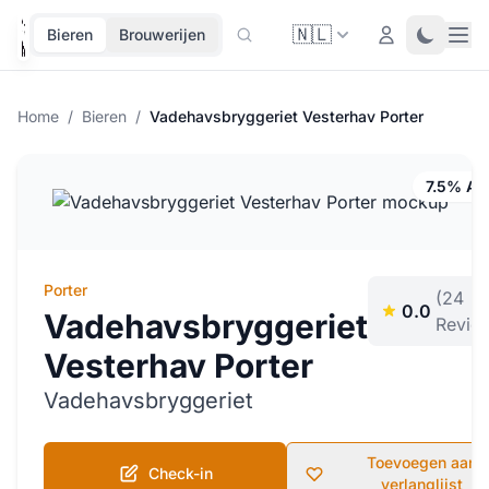
🇳🇱
Ope
Login
Toggle 
Bieren
Brouwerijen
Home
/
Bieren
/
Vadehavsbryggeriet Vesterhav Porter
7.5% Al
Porter
(24
0.0
Vadehavsbryggeriet
Revie
Vesterhav Porter
Vadehavsbryggeriet
Toevoegen aan
Check-in
verlanglijst