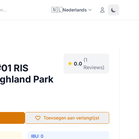
🇳🇱
Login
Toggle them
Nederlands
(1
0.0
01 RIS
Reviews)
ighland Park
Toevoegen aan verlanglijst
IBU: 0