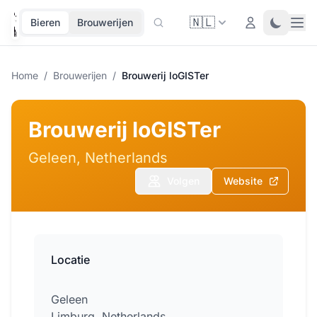
🇳🇱
Ope
Login
Toggle 
Bieren
Brouwerijen
Home
/
Brouwerijen
/
Brouwerij loGISTer
Brouwerij loGISTer
Geleen, Netherlands
Volgen
Website
Locatie
Geleen
Limburg, Netherlands