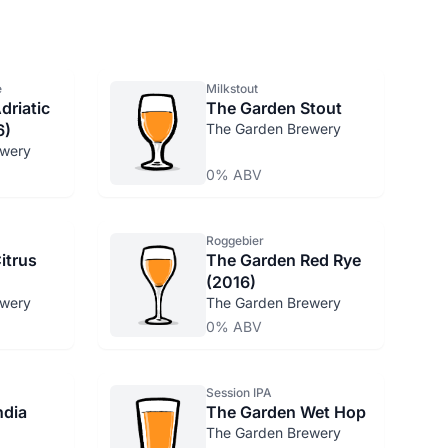
e
Milkstout
driatic
The Garden Stout
6)
The Garden Brewery
ewery
0% ABV
Roggebier
itrus
The Garden Red Rye
(2016)
ewery
The Garden Brewery
0% ABV
Session IPA
ndia
The Garden Wet Hop
The Garden Brewery