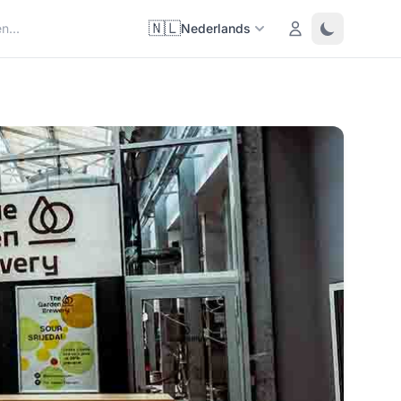
🇳🇱
Login
Toggle them
Nederlands