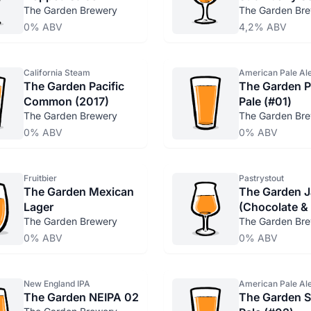
The Garden Brewery
The Garden Br
0% ABV
4,2% ABV
California Steam
American Pale Al
The Garden Pacific
The Garden P
Common (2017)
Pale (#01)
The Garden Brewery
The Garden Br
0% ABV
0% ABV
Fruitbier
Pastrystout
The Garden Mexican
The Garden J
Lager
(Chocolate &
The Garden Brewery
Stout
The Garden Br
0% ABV
0% ABV
New England IPA
American Pale Al
The Garden NEIPA 02
The Garden 