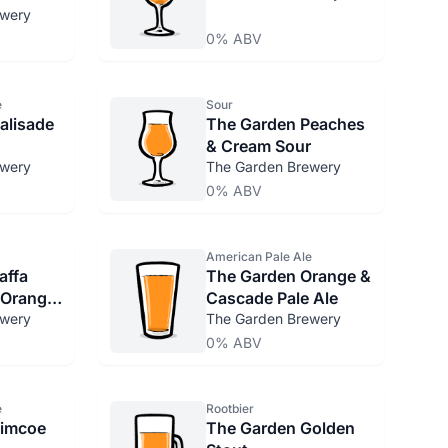
ewery
0% ABV
e
Sour
alisade
The Garden Peaches
& Cream Sour
ewery
The Garden Brewery
0% ABV
American Pale Ale
affa
The Garden Orange &
 Orange)
Cascade Pale Ale
ewery
The Garden Brewery
0% ABV
e
Rootbier
Simcoe
The Garden Golden