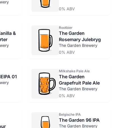
ewery
0% ABV
Rootbier
nilla &
The Garden
rter
Rosemary Julebryg
ewery
The Garden Brewery
0% ABV
Milkshake Pale Ale
EIPA 01
The Garden
ewery
Grapefruit Pale Ale
The Garden Brewery
0% ABV
Belgische IPA
The Garden 96 IPA
our
The Garden Brewery