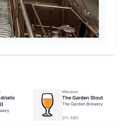
e
Milkstout
driatic
The Garden Stout
6)
The Garden Brewery
ewery
0% ABV