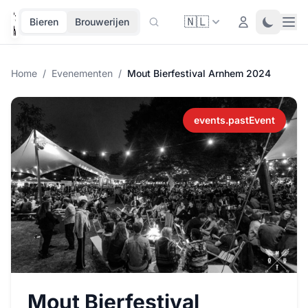
🇳🇱
Ope
Login
Toggle 
Bieren
Brouwerijen
Home
/
Evenementen
/
Mout Bierfestival Arnhem 2024
events.pastEvent
Mout Bierfestival