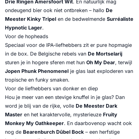
Drie Ringen Amersfoort Wit
. En natuurlijk mag
ondeugend bier ook niet ontbreken – hallo
De
Meester Kinky Tripel
en de bedwelmende
Surréaliste
Hypnotic Lager
.
Voor de hopheads
Speciaal voor de IPA-liefhebbers zit er pure hopmagie
in de box. De Belgische rebels van
De Mortselarij
sturen je in hogere sferen met hun
Oh My Dear
, terwijl
Jopen Phunk Phenomenel
je glas laat exploderen van
tropische en funky smaken.
Voor de liefhebbers van donker en diep
Hou je meer van een stevige knuffel in je glas? Dan
word je blij van de rijke, volle
De Meester Dark
Master
en het karaktervolle, mysterieuze
Fruity
Monkey My Oathkeeper
. En daarbovenop wacht ook
nog de
Bearenburch Dûbel Bock
– een herfstige