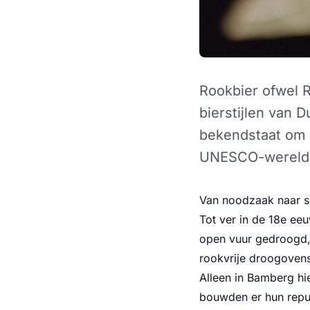
Rookbier ofwel R
bierstijlen van 
bekendstaat om h
UNESCO-werelde
Van noodzaak naar sp
Tot ver in de 18e ee
open vuur gedroogd,
rookvrije droogovens 
Alleen in Bamberg hi
bouwden er hun reput