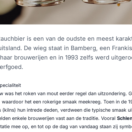
auchbier is een van de oudste en meest karakt
Duitsland. De wieg staat in Bamberg, een Franki
aar brouwerijen en in 1993 zelfs werd uitgero
rfgoed.
ecialiteit
uw was het roken van mout eerder regel dan uitzondering.
 waardoor het een rokerige smaak meekreeg. Toen in de 
(kilns) hun intrede deden, verdween die typische smaak uit 
elden enkele brouwerijen vast aan de traditie. Vooral
Schlen
atie mee op, en tot op de dag van vandaag staan zij symb