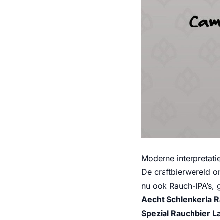
Moderne interpretati
De craftbierwereld o
nu ook Rauch-IPA’s, 
Aecht Schlenkerla 
Spezial Rauchbier L