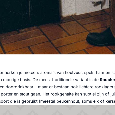
er herken je meteen: aroma’s van houtvuur, spek, ham en so
 moutige basis. De meest traditionele variant is de
Rauch
 en doordrinkbaar – maar er bestaan ook lichtere rooklager
 porter en stout gaan. Het rookgehalte kan subtiel zijn of juis
oort die is gebruikt (meestal beukenhout, soms eik of kers