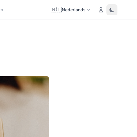
🇳🇱
Login
Toggle them
Nederlands