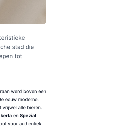
eristieke
sche stad die
epen tot
 Graan werd boven een
19e eeuw moderne,
vrijwel alle bieren.
kerla
en
Spezial
ool voor authentiek