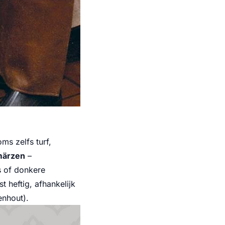
ms zelfs turf,
märzen
–
s of donkere
t heftig, afhankelijk
enhout).