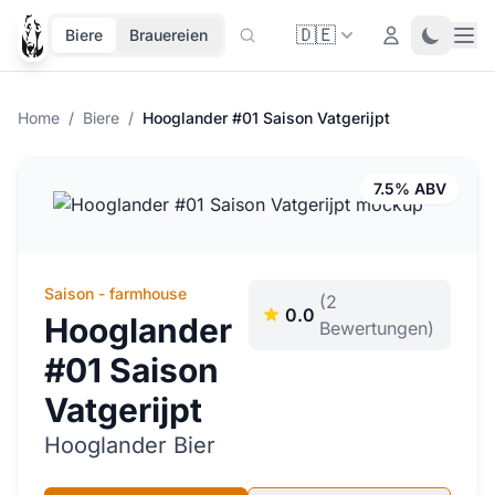
🇩🇪
Ope
Login
Toggle 
Biere
Brauereien
Home
/
Biere
/
Hooglander #01 Saison Vatgerijpt
7.5% ABV
Saison - farmhouse
(2
0.0
Hooglander
Bewertungen)
#01 Saison
Vatgerijpt
Hooglander Bier