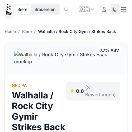
🇩🇪
Ope
Login
Toggle 
Biere
Brauereien
Home
/
Biere
/
Walhalla / Rock City Gymir Strikes Back
7.7% ABV
NEDIPA
(3
0.0
Walhalla /
Bewertungen)
Rock City
Gymir
Strikes Back