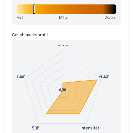
Hell
Mittel
Dunkel
Geschmacksprofil
Bitter
Sauer
Fruchtig
0/10
0/10
1/10
1/10
1/10
Süß
Intensität