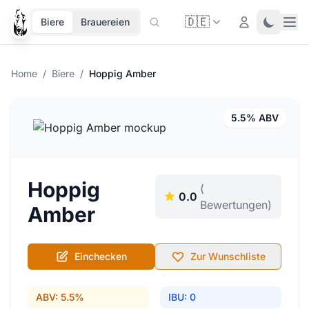
🇩🇪
Ope
Login
Toggle 
Biere
Brauereien
Home
/
Biere
/
Hoppig Amber
5.5% ABV
Hoppig
(
0.0
Bewertungen)
Amber
Einchecken
Zur Wunschliste
ABV: 5.5%
IBU: 0