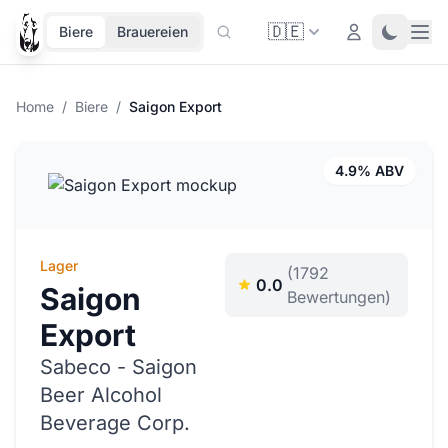
🇩🇪
Ope
Login
Toggle 
Biere
Brauereien
Home
/
Biere
/
Saigon Export
4.9% ABV
Lager
(1792
0.0
Saigon
Bewertungen)
Export
Sabeco - Saigon
Beer Alcohol
Beverage Corp.