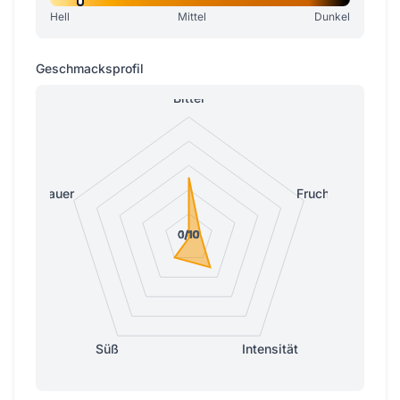
Hell
Mittel
Dunkel
Geschmacksprofil
Bitter
Sauer
Fruchtig
0/10
0/10
0/10
0/10
1/10
Süß
Intensität