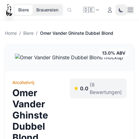
🇩🇪
Ope
Login
Toggle 
Biere
Brauereien
Home
/
Biere
/
Omer Vander Ghinste Dubbel Blond
13.0% ABV
Alcoholvrij
(8
0.0
Omer
Bewertungen)
Vander
Ghinste
Dubbel
Blond