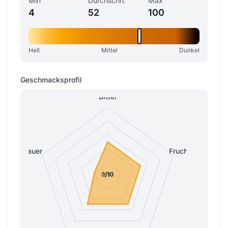
Min
Durchschn.
Max
4
52
100
Hell
Mittel
Dunkel
Geschmacksprofil
Bitter
Sauer
Fruchtig
0/10
1/10
1/10
1/10
1/10