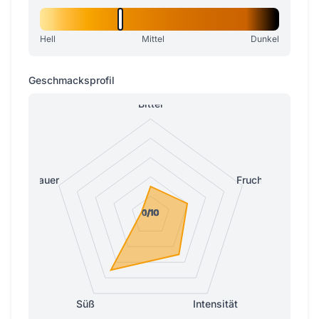
Hell
Mittel
Dunkel
Geschmacksprofil
Bitter
Sauer
Fruchtig
0/10
0/10
0/10
1/10
1/10
Süß
Intensität