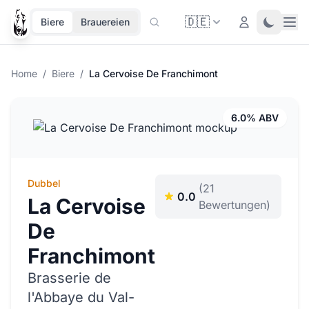
🇩🇪
Ope
Login
Toggle 
Biere
Brauereien
Home
/
Biere
/
La Cervoise De Franchimont
6.0% ABV
Dubbel
(21
0.0
La Cervoise
Bewertungen)
De
Franchimont
Brasserie de
l'Abbaye du Val-