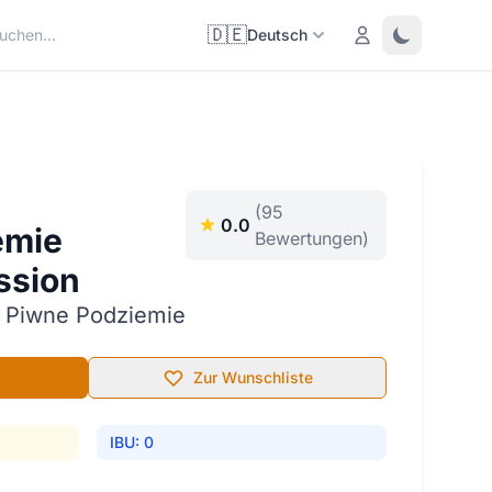
🇩🇪
Login
Toggle them
Deutsch
(95
0.0
emie
Bewertungen)
ssion
 Piwne Podziemie
Zur Wunschliste
IBU: 0