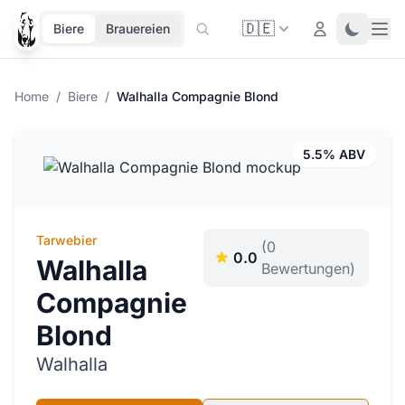
🇩🇪
Ope
Login
Toggle 
Biere
Brauereien
Home
/
Biere
/
Walhalla Compagnie Blond
5.5% ABV
Tarwebier
(0
0.0
Walhalla
Bewertungen)
Compagnie
Blond
Walhalla