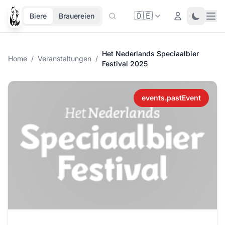
🇩🇪
Ope
Login
Toggle 
Biere
Brauereien
Het Nederlands Speciaalbier
Home
/
Veranstaltungen
/
Festival 2025
events.pastEvent