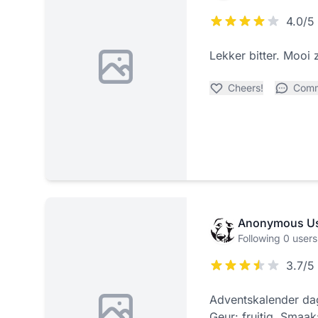
4.0/5
Lekker bitter. Mooi z
Cheers!
Com
Anonymous U
Following 0 users
3.7/5
Adventskalender da
Geur: fruitig. Smaak: 