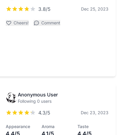
3.8/5
Dec 25, 2023
Cheers!
Comment
Anonymous User
Following 0 users
4.3/5
Dec 23, 2023
Appearance
Aroma
Taste
4.4/5
4.1/5
4.4/5