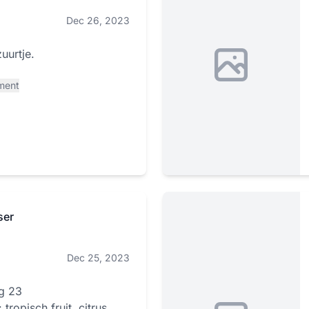
Dec 26, 2023
uurtje.
ment
ser
Dec 25, 2023
g 23
tropisch fruit, citrus,