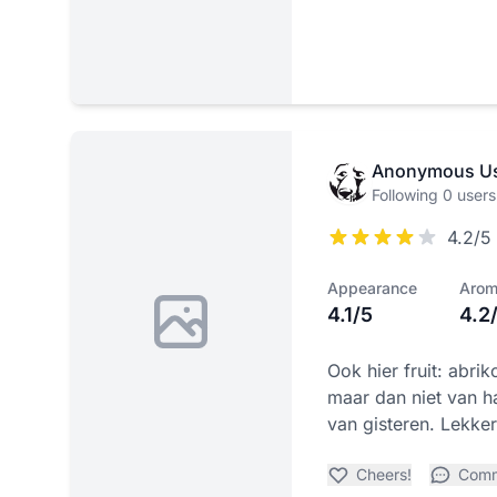
Anonymous U
Following 0 users
4.2/5
Appearance
Aro
4.1/5
4.2
Ook hier fruit: abr
maar dan niet van ha
van gisteren. Lekker 
Cheers!
Com