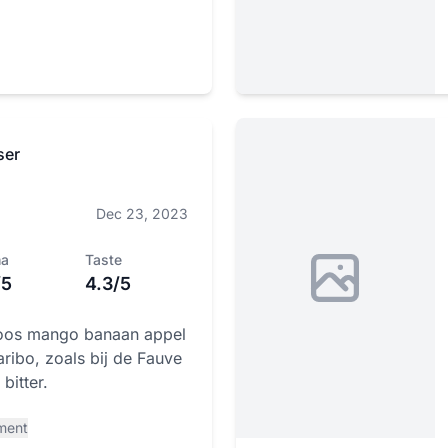
ser
Dec 23, 2023
ma
Taste
/5
4.3/5
ikoos mango banaan appel
ribo, zoals bij de Fauve
bitter.
ment