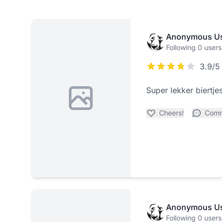
Anonymous U
Following 0 users
3.9/5
Super lekker biertje
Cheers!
Com
Anonymous U
Following 0 users