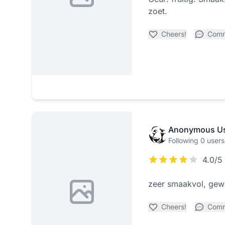
zoet.
Cheers!
Com
Anonymous U
Following 0 users
4.0/5
zeer smaakvol, gew
Cheers!
Com