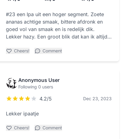
#23 een Ipa uit een hoger segment. Zoete
ananas achtige smaak, bittere afdronk en
goed vol van smaak en is redelijk dik.
Lekker hazy. Een groot blik dat kan ik altijd
wel waarderen dan kan je er lekker lang van
Cheers!
Comment
genieten.
Anonymous User
Following 0 users
4.2/5
Dec 23, 2023
Lekker ipaatje
Cheers!
Comment