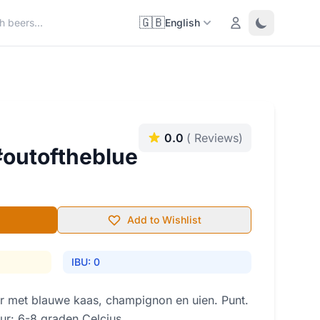
🇬🇧
Login
Toggle them
English
0.0
( Reviews)
#outoftheblue
Add to Wishlist
IBU: 0
r met blauwe kaas, champignon en uien. Punt.
uur: 6-8 graden Celcius