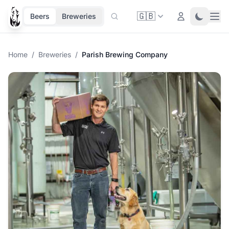
🇬🇧
Ope
Login
Toggle 
Beers
Breweries
Home
/
Breweries
/
Parish Brewing Company