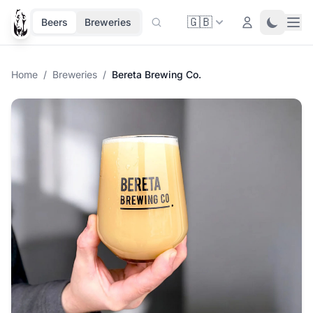
🇬🇧
Ope
Login
Toggle 
Beers
Breweries
Home
/
Breweries
/
Bereta Brewing Co.