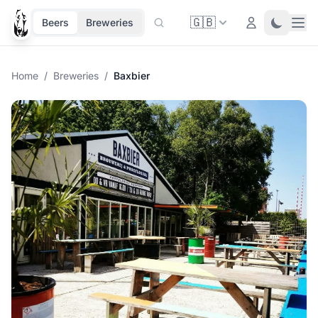
🇬🇧
Ope
Login
Toggle 
Beers
Breweries
Home
/
Breweries
/
Baxbier