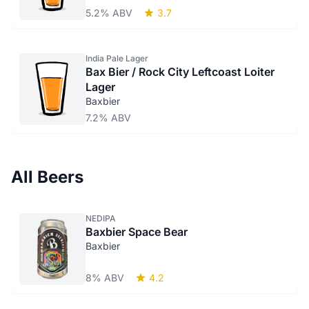
5.2% ABV
3.7
India Pale Lager
Bax Bier / Rock City Leftcoast Loiter
Lager
Baxbier
7.2% ABV
All Beers
NEDIPA
Baxbier Space Bear
Baxbier
8% ABV
4.2