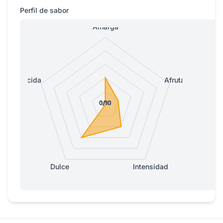
Perfil de sabor
Amarga
Ácida
Afrutada
0/10
0/10
0/10
0/10
1/10
Dulce
Intensidad