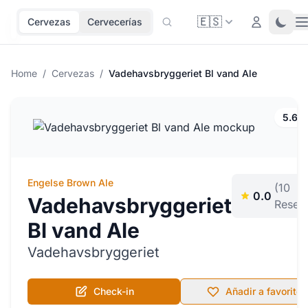
🇪🇸
O
Login
Toggl
Cervezas
Cervecerías
Home
/
Cervezas
/
Vadehavsbryggeriet Bl vand Ale
5.6%
Engelse Brown Ale
(10
0.0
Vadehavsbryggeriet
Reseñ
Bl vand Ale
Vadehavsbryggeriet
Check-in
Añadir a favoritos