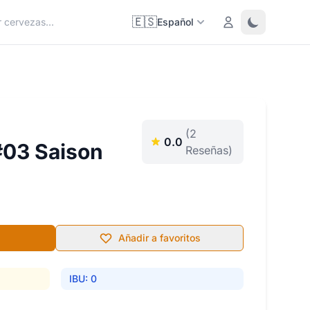
🇪🇸
Login
Toggle them
Español
(2
0.0
#03 Saison
Reseñas)
Añadir a favoritos
IBU: 0