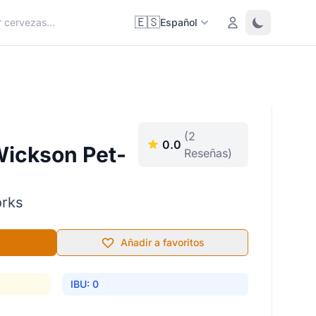
🇪🇸
Login
Toggle them
Español
(2
0.0
Wickson Pet-
Reseñas)
orks
Añadir a favoritos
IBU: 0