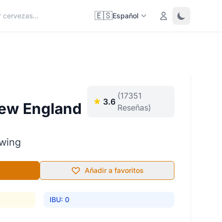
🇪🇸
Login
Toggle them
Español
(17351
3.6
New England
Reseñas)
ewing
Añadir a favoritos
IBU: 0