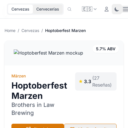
🇪🇸
O
Login
Toggl
Cervezas
Cervecerías
Home
/
Cervezas
/
Hoptoberfest Marzen
5.7% ABV
Märzen
(27
3.3
Hoptoberfest
Reseñas)
Marzen
Brothers in Law
Brewing