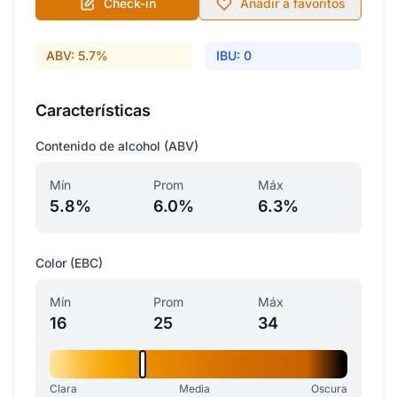
Check-in
Añadir a favoritos
ABV: 5.7%
IBU: 0
Características
Contenido de alcohol (ABV)
Mín
Prom
Máx
5.8%
6.0%
6.3%
Color (EBC)
Mín
Prom
Máx
16
25
34
Clara
Media
Oscura