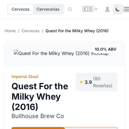
🇪🇸
O
Login
Toggl
Cervezas
Cervecerías
Home
/
Cervezas
/
Quest For the Milky Whey (2016)
10.0% ABV
Imperial Stout
(80
3.9
Quest For the
Reseñas)
Milky Whey
(2016)
Bullhouse Brew Co