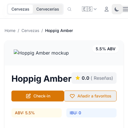
🇪🇸
O
Login
Toggl
Cervezas
Cervecerías
Home
/
Cervezas
/
Hoppig Amber
5.5% ABV
Hoppig Amber
0.0
( Reseñas)
Check-in
Añadir a favoritos
ABV: 5.5%
IBU: 0