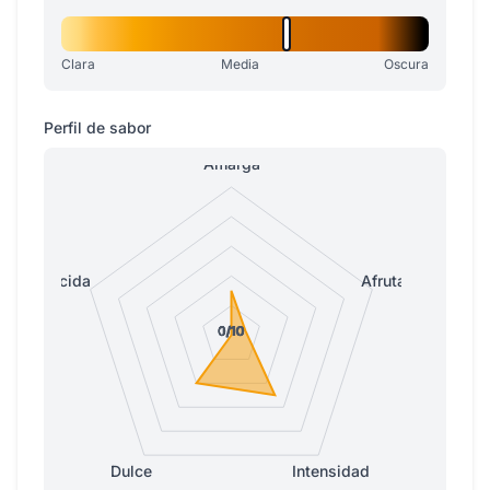
Clara
Media
Oscura
Perfil de sabor
Amarga
Ácida
Afrutada
0/10
0/10
0/10
0/10
1/10
Dulce
Intensidad