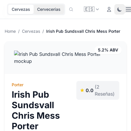
🇪🇸
O
Login
Toggl
Cervezas
Cervecerías
Home
/
Cervezas
/
Irish Pub Sundsvall Chris Mess Porter
5.2% ABV
Porter
(2
0.0
Irish Pub
Reseñas)
Sundsvall
Chris Mess
Porter