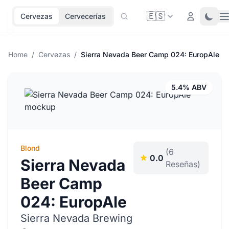
🇪🇸
O
Login
Toggl
Cervezas
Cervecerías
Home
/
Cervezas
/
Sierra Nevada Beer Camp 024: EuropAle
5.4% ABV
Blond
(6
0.0
Sierra Nevada
Reseñas)
Beer Camp
024: EuropAle
Sierra Nevada Brewing