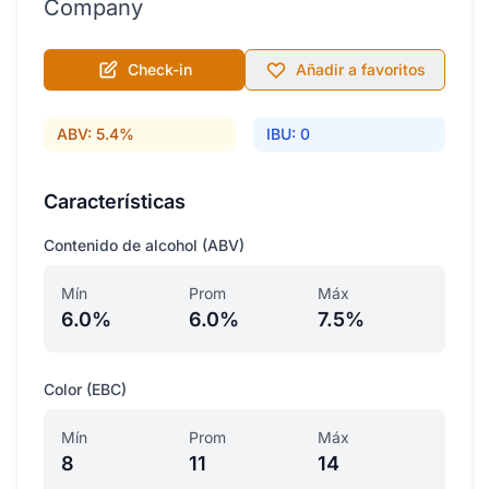
Company
Check-in
Añadir a favoritos
ABV: 5.4%
IBU: 0
Características
Contenido de alcohol (ABV)
Mín
Prom
Máx
6.0%
6.0%
7.5%
Color (EBC)
Mín
Prom
Máx
8
11
14