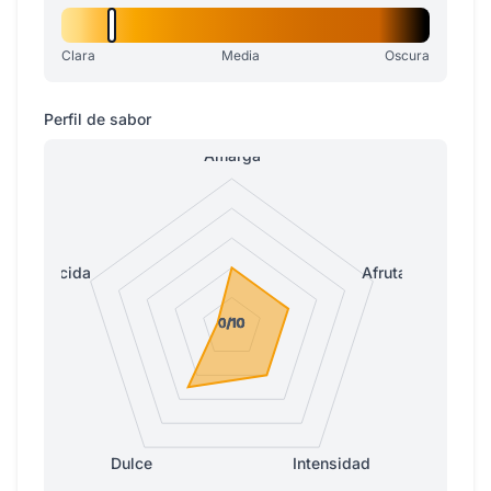
Clara
Media
Oscura
Perfil de sabor
Amarga
Ácida
Afrutada
0/10
0/10
0/10
0/10
1/10
Dulce
Intensidad