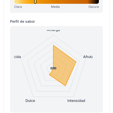
Clara
Media
Oscura
Perfil de sabor
Amarga
Ácida
Afrutada
0/10
0/10
1/10
1/10
1/10
Dulce
Intensidad