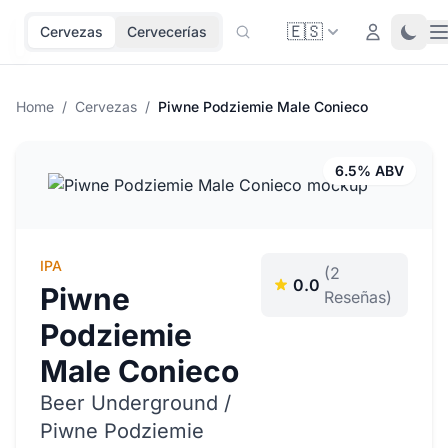
🇪🇸
O
Login
Toggl
Cervezas
Cervecerías
Home
/
Cervezas
/
Piwne Podziemie Male Conieco
6.5% ABV
IPA
(2
0.0
Piwne
Reseñas)
Podziemie
Male Conieco
Beer Underground /
Piwne Podziemie