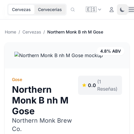
🇪🇸
O
Login
Toggl
Cervezas
Cervecerías
Home
/
Cervezas
/
Northern Monk B nh M Gose
4.8% ABV
Gose
(1
0.0
Northern
Reseñas)
Monk B nh M
Gose
Northern Monk Brew
Co.