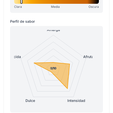
Clara
Media
Oscura
Perfil de sabor
Amarga
Ácida
Afrutada
0/10
0/10
1/10
1/10
1/10
Dulce
Intensidad