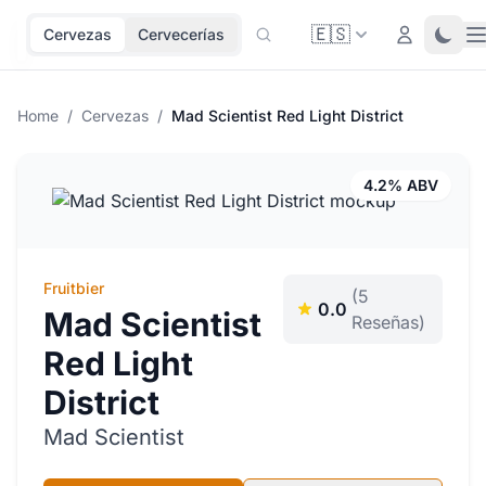
🇪🇸
O
Login
Toggl
Cervezas
Cervecerías
Home
/
Cervezas
/
Mad Scientist Red Light District
4.2% ABV
Fruitbier
(5
0.0
Mad Scientist
Reseñas)
Red Light
District
Mad Scientist