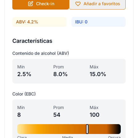
Check-in
Añadir a favoritos
ABV: 4.2%
IBU: 0
Características
Contenido de alcohol (ABV)
Mín
Prom
Máx
2.5%
8.0%
15.0%
Color (EBC)
Mín
Prom
Máx
8
54
100
Clara
Media
Oscura