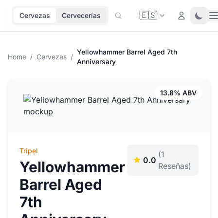
🇪🇸
O
Login
Toggl
Cervezas
Cervecerías
Yellowhammer Barrel Aged 7th
Home
/
Cervezas
/
Anniversary
13.8% ABV
Tripel
(1
0.0
Yellowhammer
Reseñas)
Barrel Aged
7th