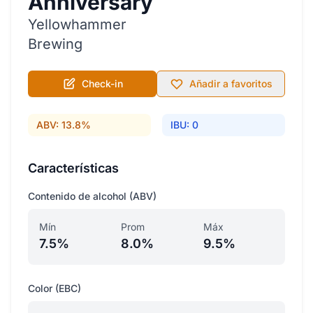
Anniversary
Yellowhammer
Brewing
Check-in
Añadir a favoritos
ABV: 13.8%
IBU: 0
Características
Contenido de alcohol (ABV)
Mín
Prom
Máx
7.5%
8.0%
9.5%
Color (EBC)