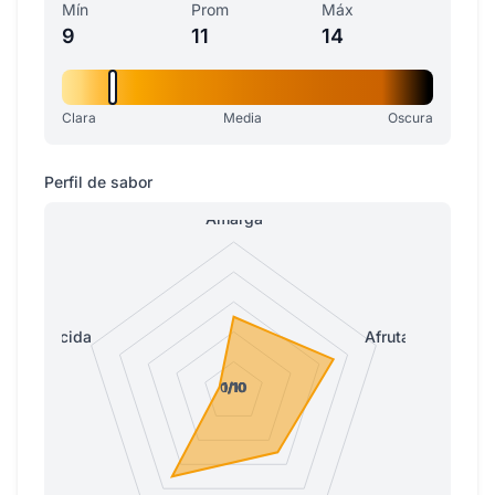
Mín
Prom
Máx
9
11
14
Clara
Media
Oscura
Perfil de sabor
Amarga
Ácida
Afrutada
0/10
1/10
1/10
1/10
1/10