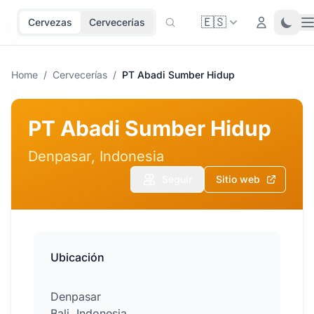
🇪🇸
O
Login
Toggl
Cervezas
Cervecerías
Home
/
Cervecerías
/
PT Abadi Sumber Hidup
PT Abadi Sumber Hidup
Denpasar, Indonesia
Seguir
Sitio web
Ubicación
Denpasar
Bali, Indonesia