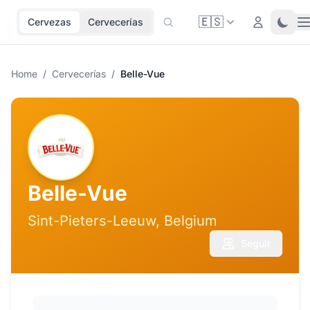
🇪🇸
O
Login
Toggl
Cervezas
Cervecerías
Home
/
Cervecerías
/
Belle-Vue
Belle-Vue
Sint-Pieters-Leeuw, Belgium
Seguir