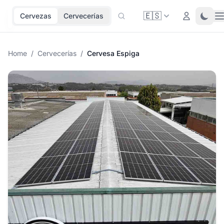
🇪🇸
O
Login
Toggl
Cervezas
Cervecerías
Home
/
Cervecerías
/
Cervesa Espiga