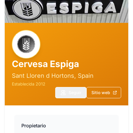
Cervesa Espiga
Sant Lloren d Hortons, Spain
Establecida 2012
Seguir
Sitio web
Propietario